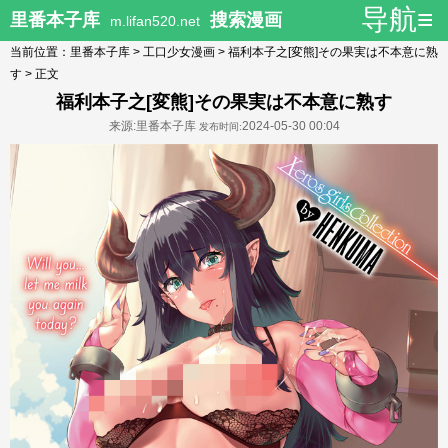
导航≡
里番本子库
搜索漫画
m.lifan520.net
当前位置：
里番本子库
>
工口少女漫画
>
福利本子之[変熊]その果実は不本意に熟
す
> 正文
福利本子之[変熊]その果実は不本意に熟す
来源:里番本子库
2024-05-30 00:04
发布时间: